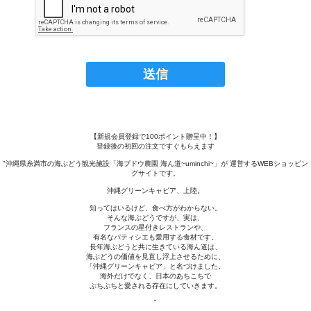
【新規会員登録で100ポイント贈呈中！】
登録後の初回の注文ですぐもらえます
"沖縄県糸満市の海ぶどう観光施設「海ブドウ農園 海ん道~uminchi~」が 運営するWEBショッピン
グサイトです。
沖縄グリーンキャビア、上陸。
知ってはいるけど、食べ方がわからない。
そんな海ぶどうですが、実は、
フランスの星付きレストランや、
有名なパティシエも愛用する食材です。
長年海ぶどうと共に生きている海ん道は、
海ぶどうの価値を見直し浮上させるために、
「沖縄グリーンキャビア」と名づけました。
海外だけでなく、日本のあちこちで
ぷちぷちと愛される存在にしていきます。
"